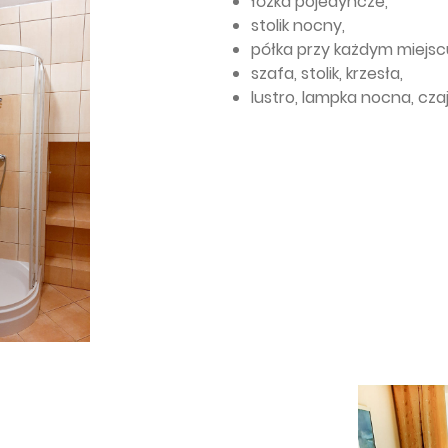
łóżka pojedyncze,
stolik nocny,
półka przy każdym miejsc
szafa, stolik, krzesła,
lustro, lampka nocna, cz