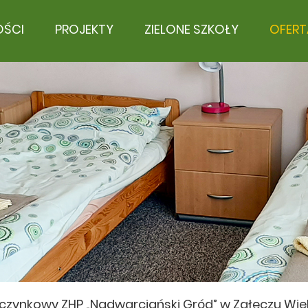
OŚCI
PROJEKTY
ZIELONE SZKOŁY
OFERT
ynkowy ZHP „Nadwarciański Gród” w Załęczu Wie