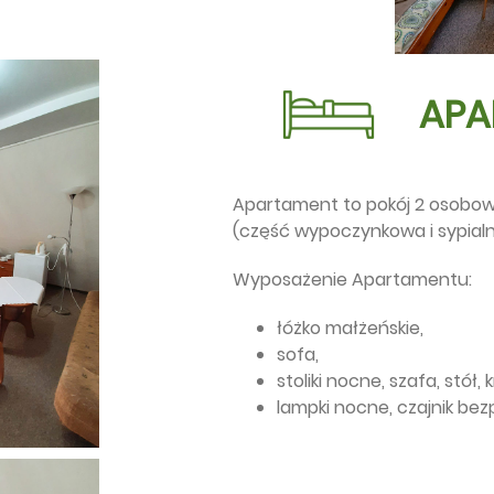
APA
Apartament to pokój 2 osobowy
(część wypoczynkowa i sypialn
Wyposażenie Apartamentu:
łóżko małżeńskie,
sofa,
stoliki nocne, szafa, stół, 
lampki nocne, czajnik be