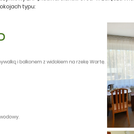
kojach typu:
D
ywalką i balkonem z widokiem na rzekę Wartę.
zewodowy.