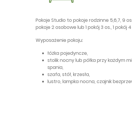
Pokoje Studio to pokoje rodzinne 5,6,7, 9 o
pokoje 2 osobowe lub 1 pokój 3 os., 1 pokój 4
Wyposażenie pokoju:
łóżka pojedyncze,
stolik nocny lub półka przy każdym m
spania,
szafa, stół, krzesła,
lustro, lampka nocna, czajnik bezpr