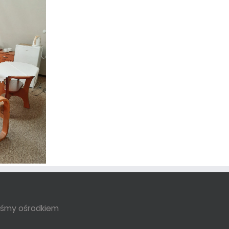
eśmy ośrodkiem