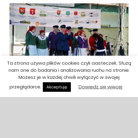
Ta strona używa plików cookies czyli ciasteczek. Służą
nam one do badania i analizowania ruchu na stronie.
Możesz je w każdej chwili wyłączyć w swojej
przeglądarce.
Dowiedz się więcej
Akceptuję
Dzień otwarty Ośrodka „NADWARCIAŃSKI
GRÓD PÓŁ WIEKU DZIEDZICTWA –
PRZESZŁOŚĆ, KTÓRA TWORZY
PRZYSZŁOŚĆ”
30 września, 2025