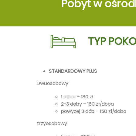
Pobyt w ośrod
TYP POK
STANDARDOWY PLUS
Dwuosobowy
1 doba – 180 zł
2-3 doby – 160 zł/doba
powyżej 3 dób – 150 zł/doba
trzyosobowy