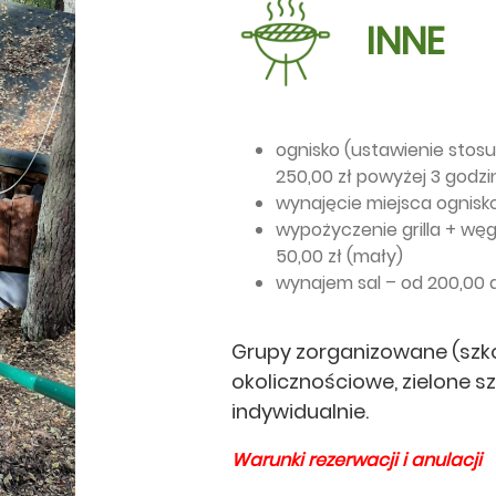
INNE
ognisko (ustawienie stosu
250,00 zł powyżej 3 godzi
wynajęcie miejsca ognisk
wypożyczenie grilla + węgi
50,00 zł (mały)
wynajem sal – od 200,00 d
Grupy zorganizowane (szko
okolicznościowe, zielone s
indywidualnie.
Warunki rezerwacji i anulacji