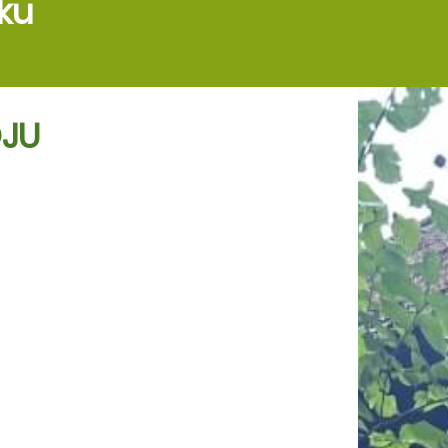
ku
OJU