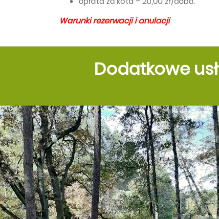
opłata za kota – 20,00 zł/doba.
Warunki rezerwacji i anulacji
Dodatkowe usł