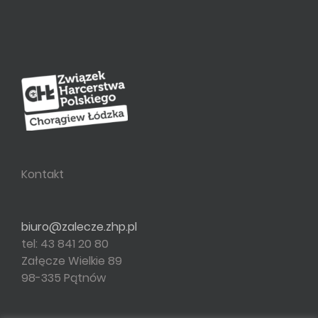
Kontakt
biuro@zalecze.zhp.pl
tel: 43 841 20 80
Załęcze Wielkie 89
98-335 Pątnów