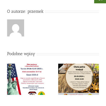
O autorze:
przemek
Podobne wpisy
Chata pełna
25
Smaki Pokoleń
tradycji