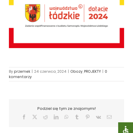
By
przemek
|
24 czerwca, 2024
|
Obozy
,
PROJEKTY
|
0
komentarzy
Podziel się tym ze znajomymi!
Facebook
X
Reddit
LinkedIn
WhatsApp
Tumblr
Pinterest
Vk
Email