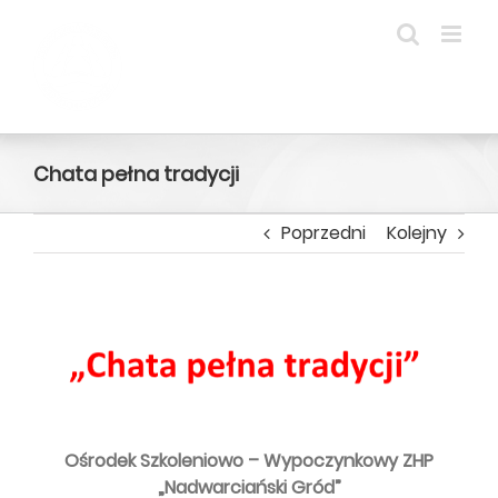
Przejdź
do
zawartości
Chata pełna tradycji
Poprzedni
Kolejny
Pokaż
większy
obrazek
Ośrodek Szkoleniowo – Wypoczynkowy ZHP
„Nadwarciański Gród”