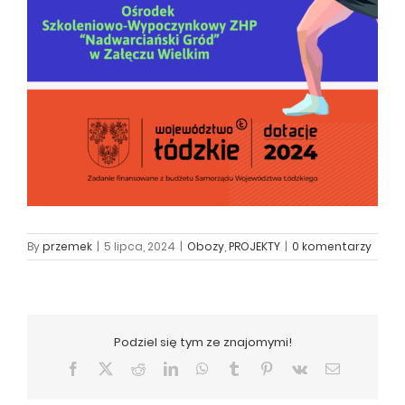
By
przemek
|
5 lipca, 2024
|
Obozy
,
PROJEKTY
|
0 komentarzy
Podziel się tym ze znajomymi!
Facebook
X
Reddit
LinkedIn
WhatsApp
Tumblr
Pinterest
Vk
Email