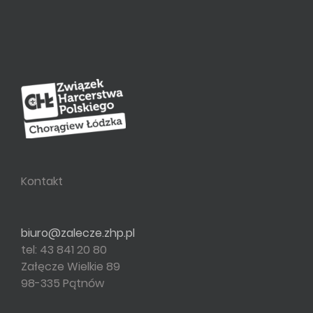
Kontakt
biuro@zalecze.zhp.pl
tel: 43 841 20 80
Załęcze Wielkie 89
98-335 Pątnów