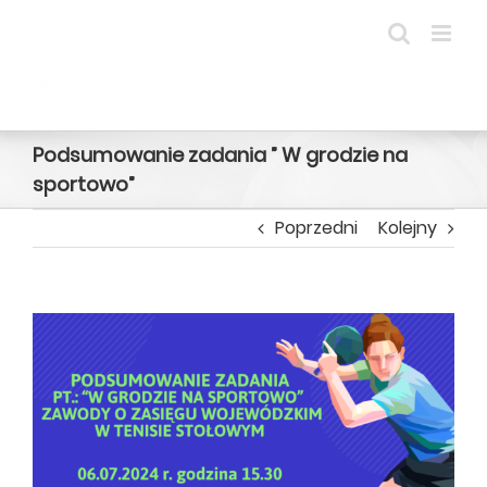
Przejdź
do
zawartości
Podsumowanie zadania ” W grodzie na
sportowo”
Poprzedni
Kolejny
Pokaż
większy
obrazek