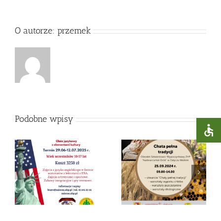
O autorze:
przemek
Podobne wpisy
Chata pełna
25
Smaki Pokoleń
tradycji