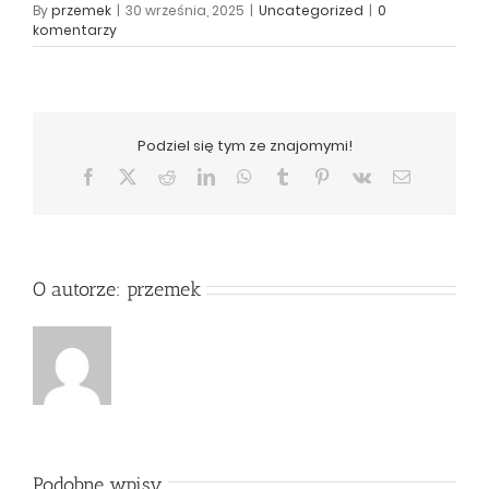
By
przemek
|
30 września, 2025
|
Uncategorized
|
0
komentarzy
Podziel się tym ze znajomymi!
Facebook
X
Reddit
LinkedIn
WhatsApp
Tumblr
Pinterest
Vk
Email
O autorze:
przemek
Podobne wpisy