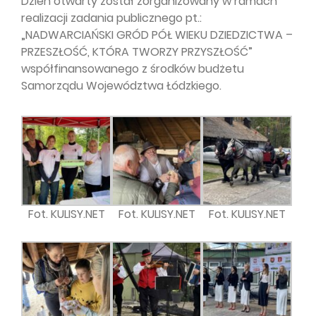
Dzień otwarty został zorganizowany w ramach
realizacji zadania publicznego pt.:
„NADWARCIAŃSKI GRÓD PÓŁ WIEKU DZIEDZICTWA –
PRZESZŁOŚĆ, KTÓRA TWORZY PRZYSZŁOŚĆ”
współfinansowanego z środków budżetu
Samorządu Województwa Łódzkiego.
Fot. KULISY.NET
Fot. KULISY.NET
Fot. KULISY.NET