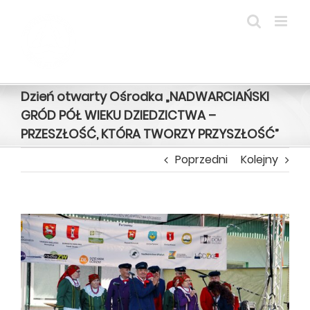
Przejdź
do
zawartości
Dzień otwarty Ośrodka „NADWARCIAŃSKI
GRÓD PÓŁ WIEKU DZIEDZICTWA –
PRZESZŁOŚĆ, KTÓRA TWORZY PRZYSZŁOŚĆ”
Poprzedni
Kolejny
Pokaż
większy
obrazek