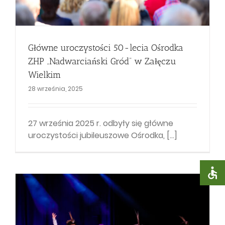
Główne uroczystości 50-lecia Ośrodka
ZHP „Nadwarciański Gród” w Załęczu
Wielkim
28 września, 2025
27 września 2025 r. odbyły się główne
uroczystości jubileuszowe Ośrodka, [...]