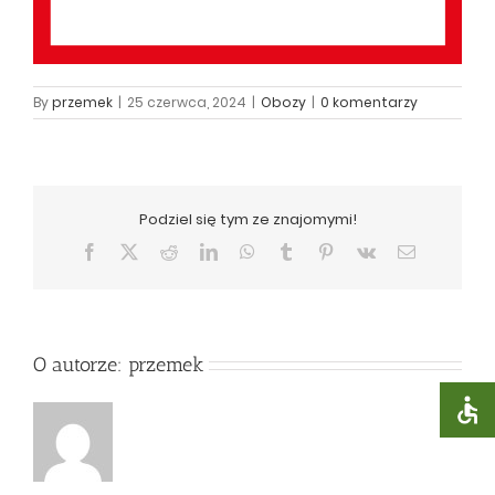
By
przemek
|
25 czerwca, 2024
|
Obozy
|
0 komentarzy
Podziel się tym ze znajomymi!
Facebook
X
Reddit
LinkedIn
WhatsApp
Tumblr
Pinterest
Vk
Email
O autorze:
przemek