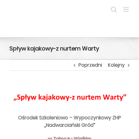
Przejdź
do
zawartości
Spływ kajakowy-z nurtem Warty
Poprzedni
Kolejny
Pokaż
większy
obrazek
Ośrodek Szkoleniowo – Wypoczynkowy ZHP
„Nadwarciański Gród”
w Załęczu Wielkim